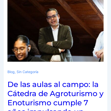
Blog
,
Sin Categoría
De las aulas al campo: la
Cátedra de Agroturismo y
Enoturismo cumple 7