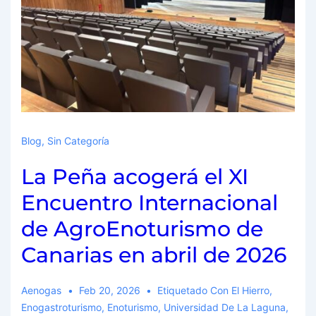
Blog
,
Sin Categoría
La Peña acogerá el XI
Encuentro Internacional
de AgroEnoturismo de
Canarias en abril de 2026
Aenogas
Feb 20, 2026
Etiquetado Con
El Hierro
,
Enogastroturismo
,
Enoturismo
,
Universidad De La Laguna
,