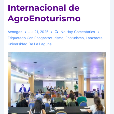
Internacional de
AgroEnoturismo
Aenogas
Jul 21, 2025
No Hay Comentarios
Etiquetado Con
Enogastroturismo
,
Enoturismo
,
Lanzarote
,
Universidad De La Laguna