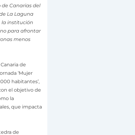
 de Canarias del
d de La Laguna
la institución
no para afrontar
s zonas menos
 Canaria de
jornada ‘Mujer
.000 habitantes’,
con el objetivo de
omo la
rales, que impacta
tedra de