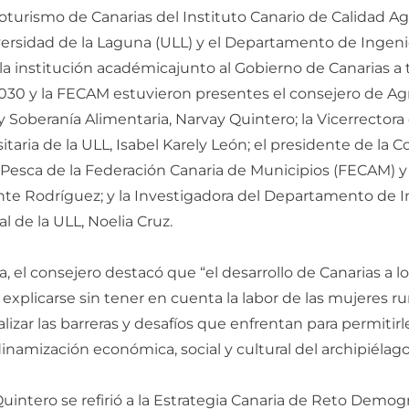
turismo de Canarias del Instituto Canario de Calidad Ag
iversidad de la Laguna (ULL) y el Departamento de Ingenie
la institución académicajunto al Gobierno de Canarias a t
30 y la FECAM estuvieron presentes el consejero de Agr
 Soberanía Alimentaria, Narvay Quintero; la Vicerrectora
taria de la ULL, Isabel Karely León; el presidente de la 
y Pesca de la Federación Canaria de Municipios (FECAM) y
te Rodríguez; y la Investigadora del Departamento de In
l de la ULL, Noelia Cruz.
a, el consejero destacó que “el desarrollo de Canarias a lo
explicarse sin tener en cuenta la labor de las mujeres ru
izar las barreras y desafíos que enfrentan para permitirl
inamización económica, social y cultural del archipiélago
uintero se refirió a la Estrategia Canaria de Reto Demográ