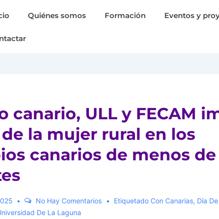
cio
Quiénes somos
Formación
Eventos y pro
ntactar
o canario, ULL y FECAM i
 de la mujer rural en los
ios canarios de menos de
tes
2025
No Hay Comentarios
Etiquetado Con
Canarias
,
Día De
Universidad De La Laguna