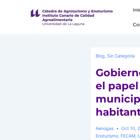
Ini
Co
Blog
,
Sin Categoría
Gobiern
el papel
municip
habitan
Aenogas
Oct 10, 
Enoturismo
,
FECAM
,