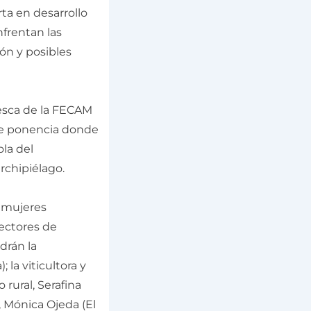
rta en desarrollo
nfrentan las
ón y posibles
Pesca de la FECAM
eve ponencia donde
ola del
rchipiélago.
 mujeres
sectores de
drán la
la viticultora y
rural, Serafina
, Mónica Ojeda (El