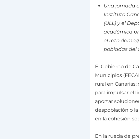
Una jornada o
Instituto Can
(ULL) y el Dep
académica pr
el reto demog
pobladas del 
El Gobierno de Ca
Municipios (FECAM
rural en Canarias
para impulsar el l
aportar soluciones
despoblación o la 
en la cohesión soci
En la rueda de pr