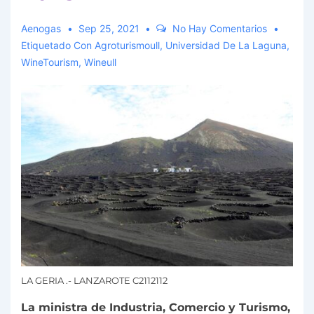
Aenogas
Sep 25, 2021
No Hay Comentarios
Etiquetado Con
Agroturismoull
,
Universidad De La Laguna
,
WineTourism
,
Wineull
LA GERIA .- LANZAROTE C2112112
La ministra de Industria, Comercio y Turismo,