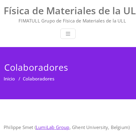
Saltar
Física de Materiales de la U
al
contenido
FIMATULL Grupo de Física de Materiales de la ULL
Colaboradores
Inicio
/
Colaboradores
Philippe Smet (
LumiLab Group
, Ghent University, Belgium)